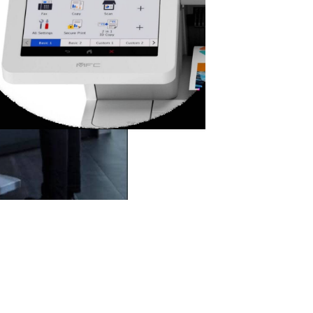
más b
Con t
Más inform