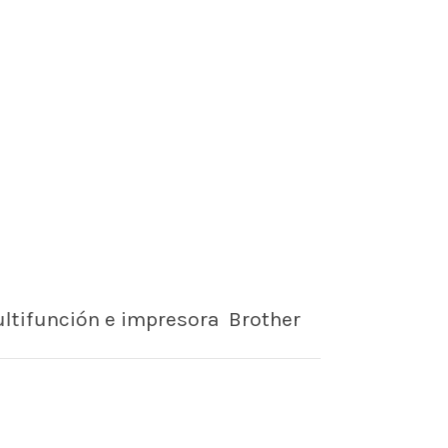
tifunción e impresora Brother
jos profesionales en A4 con reducida
sión y mantenimiento. Más rápidos,