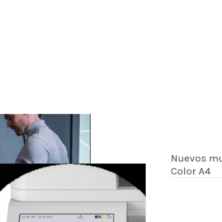
Nuevos mul
Color A4
Traba
inver