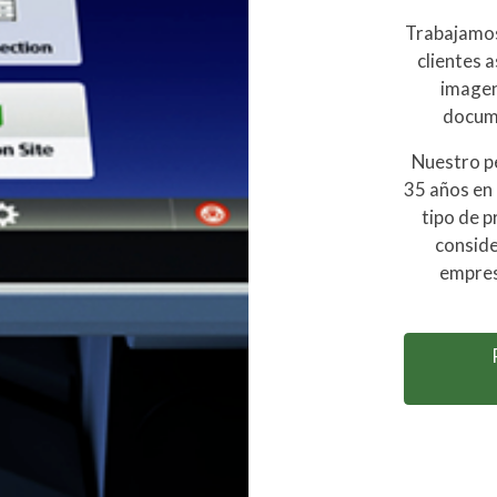
Trabajamos 
clientes 
imagen
docum
Nuestro p
35 años en 
tipo de p
conside
empres