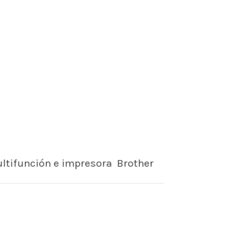
tifunción e impresora Brother
jos profesionales en A4 con reducida
sión y mantenimiento. Más rápidos,