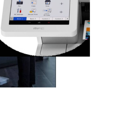
más b
Con t
Más inform