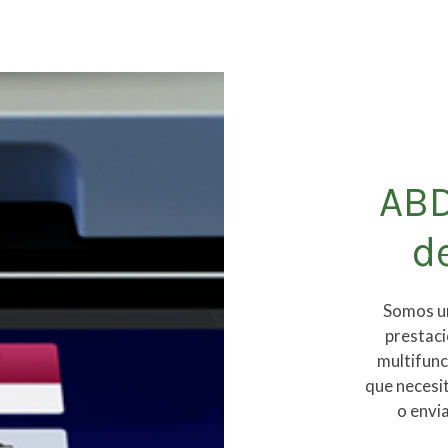
ABD
d
Somos un
prestac
multifunc
que necesit
o envi