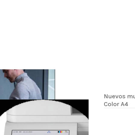
Nuevos mul
Color A4
Traba
inver