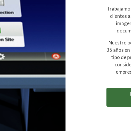
Trabajamos 
clientes 
imagen
docum
Nuestro p
35 años en 
tipo de p
conside
empres