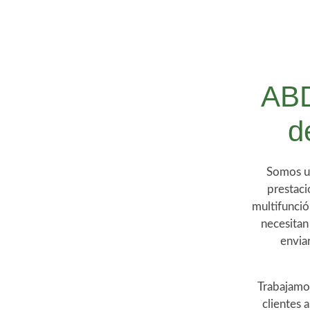
ABD
d
Somos un
prestac
multifunci
necesitan
envia
Trabajamos
clientes 