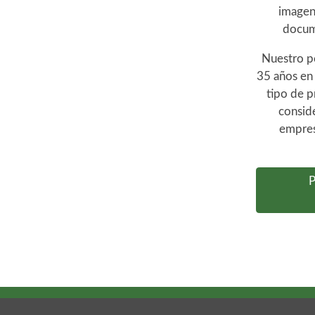
imagen 
docum
Nuestro p
35 años en 
tipo de p
conside
empres