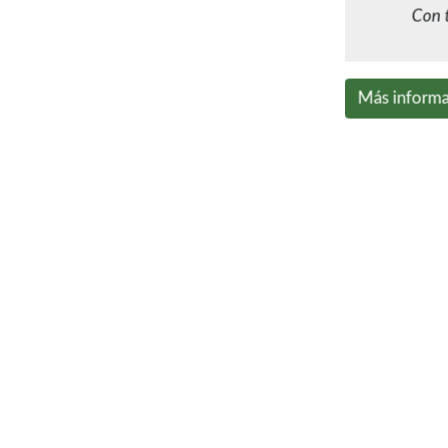
Con t
Más informa