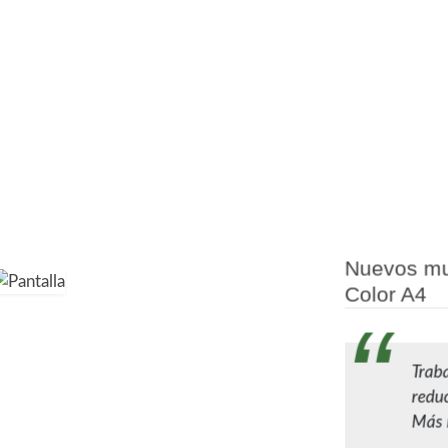
Nuevos mul
Color A4
Traba
redu
Más r