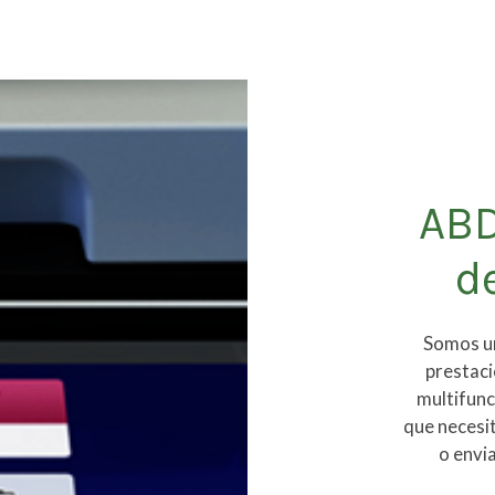
ABD
d
Somos un
prestac
multifunc
que necesit
o envi