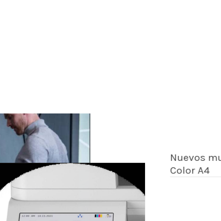
Nuevos mul
Color A4
Traba
inver