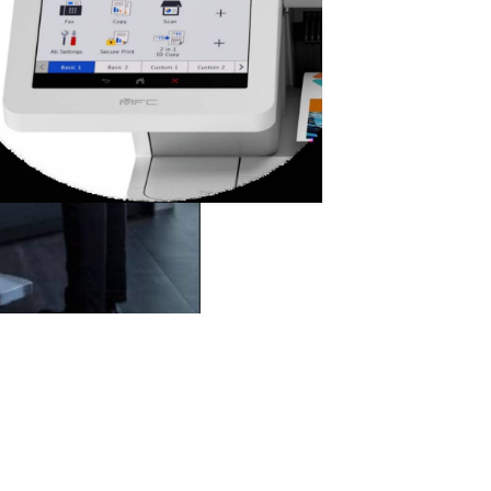
más b
Con t
Más inform