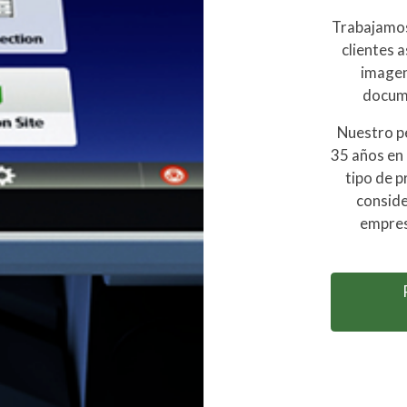
Trabajamos 
clientes 
imagen
docum
Nuestro p
35 años en 
tipo de p
conside
empres