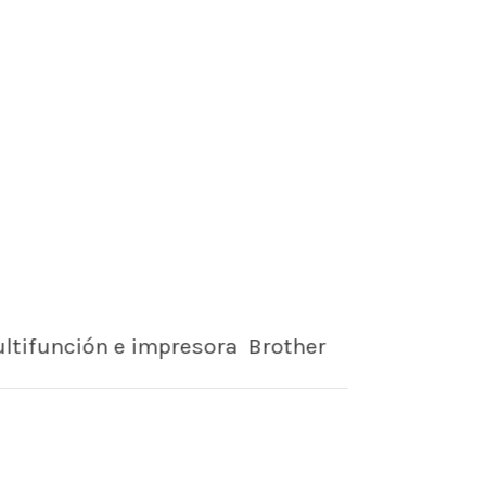
tifunción e impresora Brother
jos profesionales en A4 con reducida
sión y mantenimiento. Más rápidos,