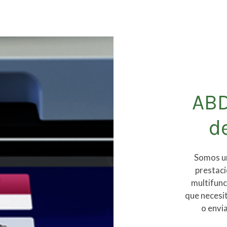
ABD
d
Somos un
prestac
multifunc
que necesit
o envi