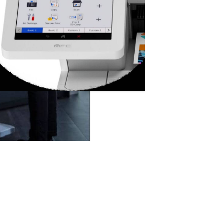
más b
Con t
Más inform