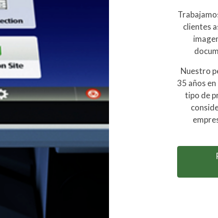
Trabajamos 
clientes 
imagen
docum
Nuestro p
35 años en 
tipo de p
conside
empres