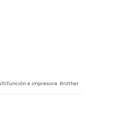
tifunción e impresora Brother
jos profesionales en A4 con reducida
sión y mantenimiento. Más rápidos,