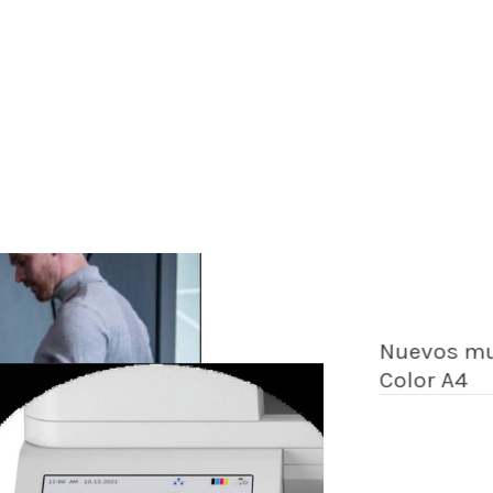
Nuevos mul
Color A4
Traba
inver