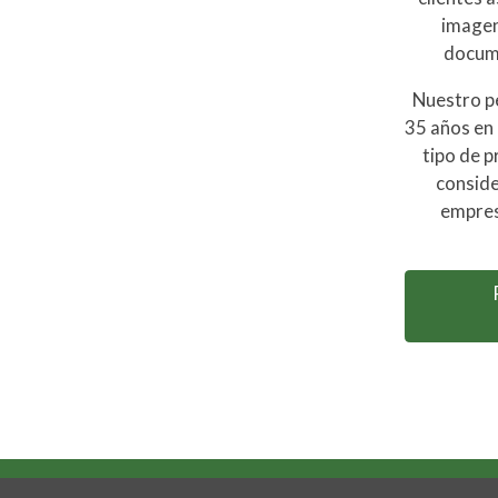
imagen
docum
Nuestro p
35 años en 
tipo de p
conside
empres