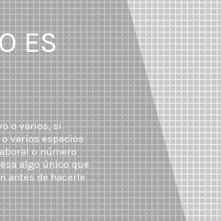
O ES
o o varios, si
 o varios espacios
 laboral o número
esa algo único que
n antes de hacerle