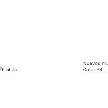
Nuevos mul
Color A4
Traba
inver
más b