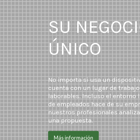
SU NEGOCI
ÚNICO
No importa si usa un dispositiv
cuenta con un lugar de trabajo
laborables. Incluso el entorno
de empleados hace de su empr
nuestros profesionales analiza
una propuesta.
Más información