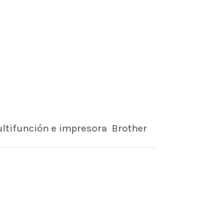
tifunción e impresora Brother
jos profesionales en A4 con reducida
sión y mantenimiento. Más rápidos,
rillantes....