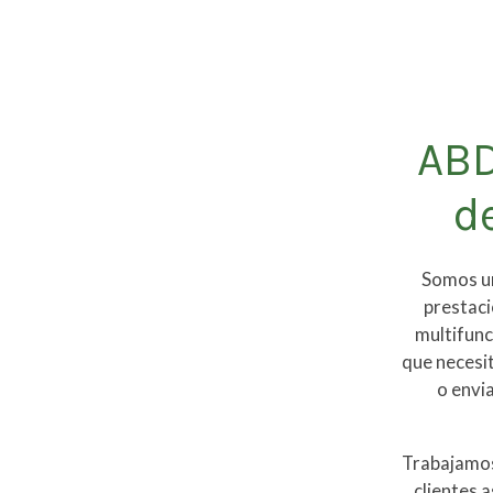
ABD
d
Somos un
prestac
multifunc
que necesit
o envi
Trabajamos 
clientes 